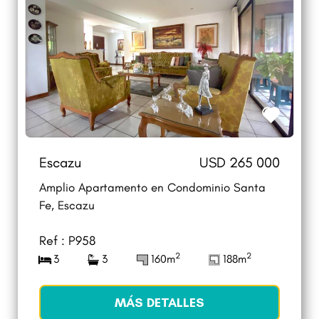
Escazu
USD 265 000
Amplio Apartamento en Condominio Santa
Fe, Escazu
Ref : P958
2
2
3
3
160m
188m
MÁS DETALLES