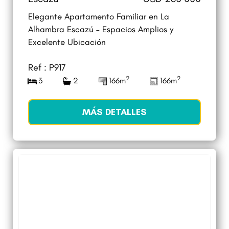
Elegante Apartamento Familiar en La
Alhambra Escazú – Espacios Amplios y
Excelente Ubicación
Ref : P917
2
2
3
2
166m
166m
MÁS DETALLES