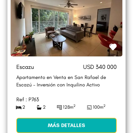
Escazu
USD 340 000
Apartamento en Venta en San Rafael de
Escazú – Inversión con Inquilino Activo
Ref : P763
2
2
2
2
128m
100m
MÁS DETALLES