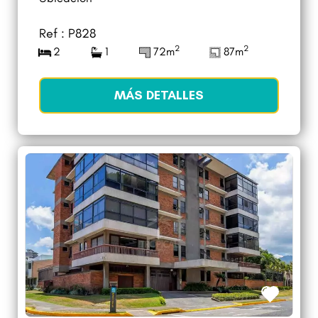
Ref : P828
2
2
2
1
72m
87m
MÁS DETALLES