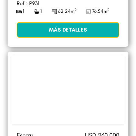
Ref : P931
2
2
1
1
62.24m
76.54m
MÁS DETALLES
Escazu
USD 260 000