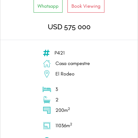
Whatsapp
Book Viewing
USD 575 000
P421
Casa campestre
El Rodeo
3
2
2
200m
2
11036m