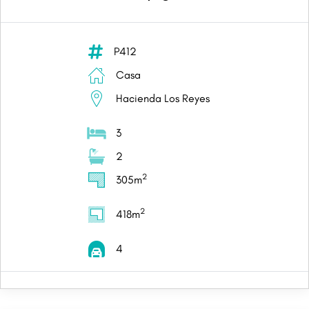
P412
Casa
Hacienda Los Reyes
3
2
2
305m
2
418m
4