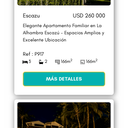
Escazu
USD 260 000
Elegante Apartamento Familiar en La
Alhambra Escazú – Espacios Amplios y
Excelente Ubicación
Ref : P917
2
2
3
2
166m
166m
MÁS DETALLES