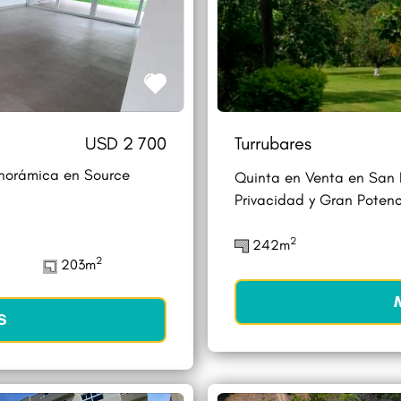
USD 2 700
Turrubares
anorámica en Source
Quinta en Venta en San P
Privacidad y Gran Potenc
2
242m
2
203m
S