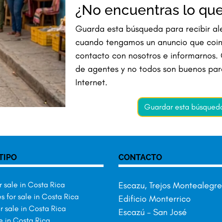
¿No encuentras lo qu
Guarda esta búsqueda para recibir ale
cuando tengamos un anuncio que coin
contacto con nosotros e informarnos.
de agentes y no todos son buenos para
Internet.
Guardar esta búsqueda 
TIPO
CONTACTO
 sale in Costa Rica
Escazu, Trejos Montealegre
 for sale in Costa Rica
Edificio Monterrico
r sale in Costa Rica
Escazú – San José
e in Costa Rica