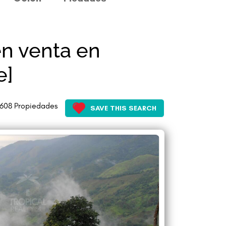
n venta en
e]
608
Propiedades