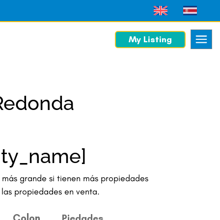
My Listing
 Redonda
lity_name]
o más grande si tienen más propiedades
 las propiedades en venta.
Colon
Piedades