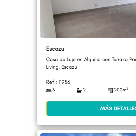
Escazu
Casa de Lujo en Alquiler con Terraza P
Living, Escazú
Ref : P956
2
3
2
202m
MÁS DETALLE