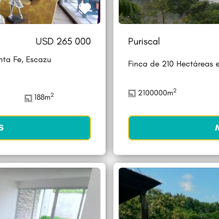
USD 265 000
Puriscal
ta Fe, Escazu
Finca de 210 Hectáreas e
2
2100000m
2
188m
S