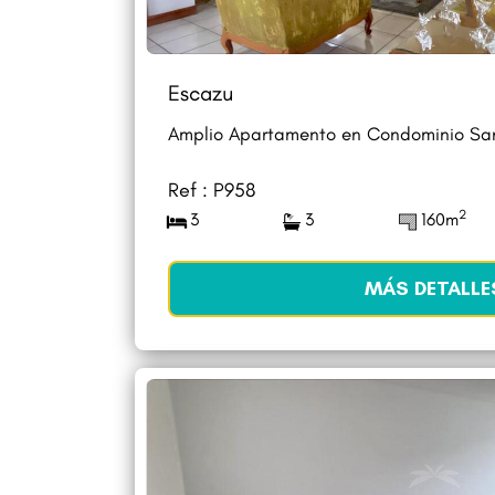
Escazu
Amplio Apartamento en Condominio San
Ref : P958
2
3
3
160m
MÁS DETALLE