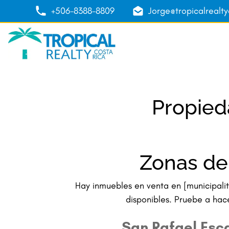
+506-8388-8809
Jorge@tropicalrealt
Propied
Zonas de 
Hay inmuebles en venta en [municipali
disponibles. Pruebe a hac
San Rafael Esc