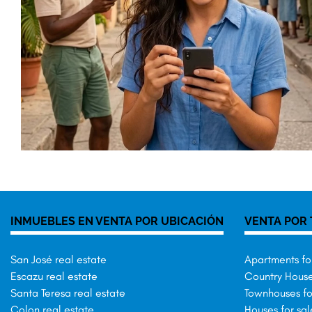
INMUEBLES EN VENTA POR UBICACIÓN
VENTA POR 
San José real estate
Apartments for
Escazu real estate
Country Houses
Santa Teresa real estate
Townhouses fo
Colon real estate
Houses for sal