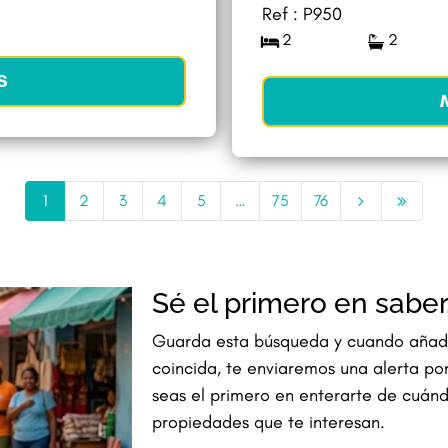
Ref : P950
2
2
S
1
2
3
4
5
…
75
76
Sé el primero en saber
Guarda esta búsqueda y cuando añad
coincida, te enviaremos una alerta po
seas el primero en enterarte de cuánd
propiedades que te interesan.