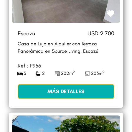
Escazu
USD 2 700
Casa de Lujo en Alquiler con Terraza
Panorámica en Source Living, Escazú
Ref : P956
2
2
3
2
202m
203m
MÁS DETALLES