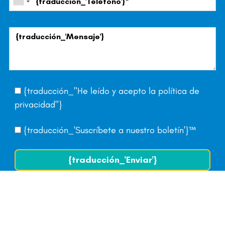
{traducción_"He leído y acepto la
política de
privacidad
"}
{traducción_'Suscríbete a nuestro boletín'}™
{traducción_'Enviar'}
© Tropical Realty - 2026
A Respacio real estate website