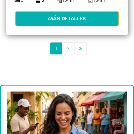
3
2
154m
154m
MÁS DETALLES
1