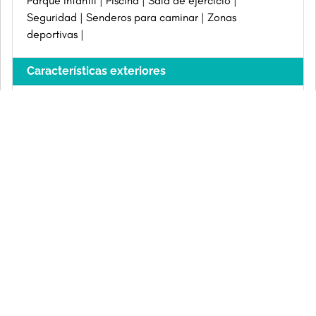
Parque infantil
Piscina
Sala de ejercicio
Seguridad
Senderos para caminar
Zonas
deportivas
Características exteriores
Accesible para personas con discapacidad
Admite
mascotas
Area comercial
Ascensor
Balcón
Cancha de tenis
Cerca
Cerca de colegio bilingues
Colegios / universidades
Generador
Parqueadero
visitantes
Parques cercanos
Parrilla de barbacoa
Terraza
Trans. público cercano
Vista a la montaña
Vista panorámica
Características de seguridad
Cercado perimetral
Entrada con portón
Guardia
de la puerta
Intercomunicador de video
Patrulla de
seguridad
Seguridad las 24 horas
Sistema de